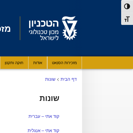
דלג לתוכן
דלג לניווט
פעל/כבה ניגודיות גבוהה
תג גודל גופן
מזכ
תפריט
מזכירות הסנאט
אודות
חוקה ותקנון
ראשי
דף הבית
>
שונות
שונות
קוד אתי – עברית
קוד אתי – אנגלית